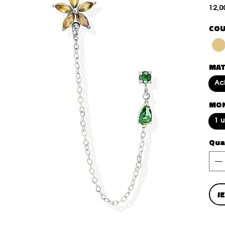
12,0
COU
MAT
Ac
MO
1 
Qua
J