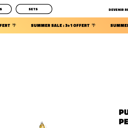
S
SETS
DECOUVRIR LES POCHETTES SURPRISES BIJOUX D'OREILLE
PU
P