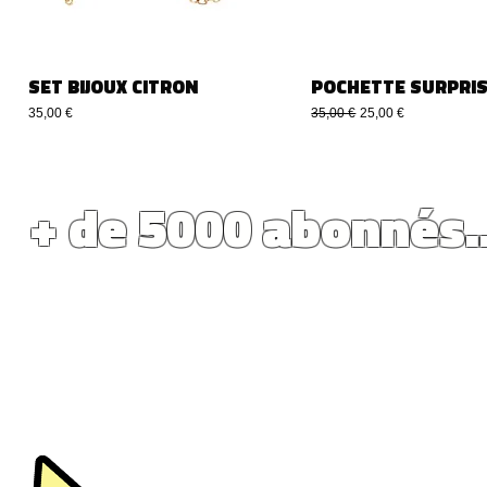
SET BIJOUX CITRON
POCHETTE SURPRIS
Prix
Prix original
Prix promotionnel
35,00 €
35,00 €
25,00 €
+ de 5000 abonnés.