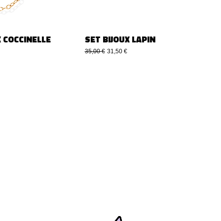
X COCCINELLE
SET BIJOUX LAPIN
omotionnel
Prix original
Prix promotionnel
35,00 €
31,50 €