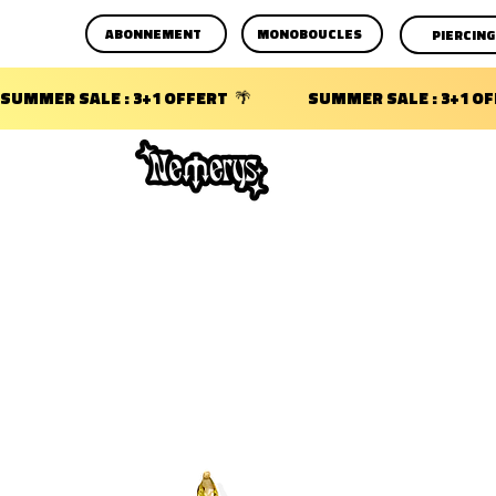
ABONNEMENT
MONOBOUCLES
PIERCING
SUMMER SALE : 3+1 OFFERT  🌴                 