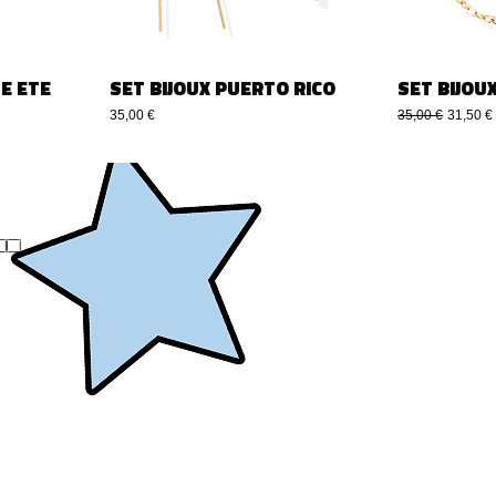
E ETE
SET BIJOUX PUERTO RICO
SET BIJOU
Prix
Prix original
Prix pr
35,00 €
35,00 €
31,50 €
..