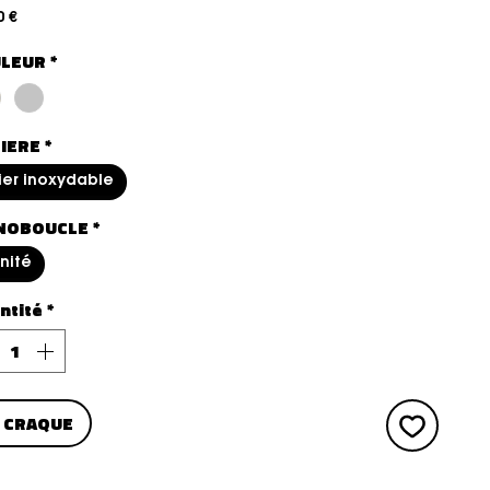
Prix
0 €
LEUR
*
IERE
*
ier inoxydable
NOBOUCLE
*
unité
ntité
*
E CRAQUE