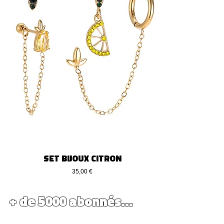
SET BIJOUX CITRON
Prix
35,00 €
+ de 5000 abonnés...