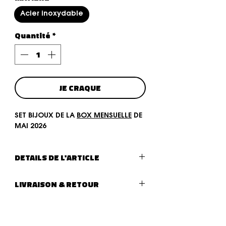
Acier inoxydable
Quantité
*
JE CRAQUE
SET BIJOUX DE LA
BOX MENSUELLE
DE
MAI 2026
DETAILS DE L'ARTICLE
Type de bijoux :
SET DE 4 BIJOUX
LIVRAISON & RETOUR
LIVRAISON :
Livraison (lettre suivie - La Poste)
après traitement de votre