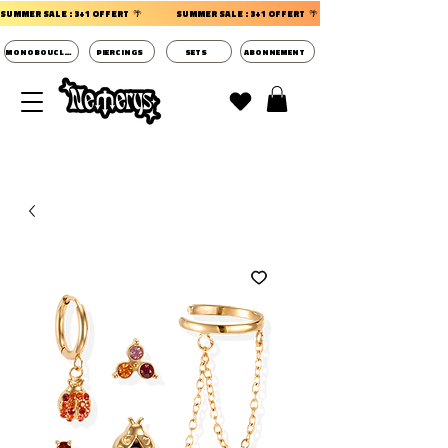
SUMMER SALE : 3+1 OFFERT  🌴                 
MONOBOUCLES
PIERCINGS
SETS
ABONNEMENT
DECOUVRIR LES POCHETTES SURPRISES BIJOUX
D'OREILLES ⭐