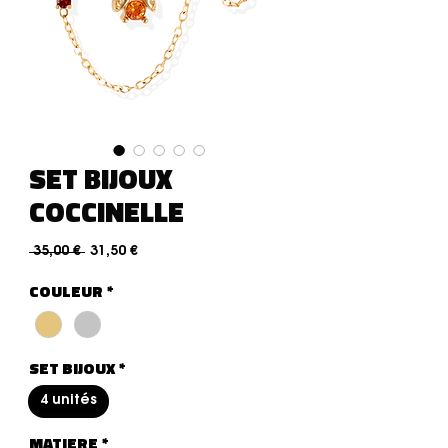
SET BIJOUX
COCCINELLE
Prix original
Prix promotionnel
 35,00 € 
31,50 €
COULEUR
*
SET BIJOUX
*
4 unités
MATIERE
*