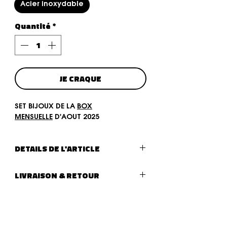
Acier inoxydable
Quantité
*
JE CRAQUE
SET BIJOUX DE LA
BOX
MENSUELLE
D'AOUT 2025
DETAILS DE L'ARTICLE
Type de bijoux :
SET DE 4 BIJOUX
LIVRAISON & RETOUR
LIVRAISON :
Livraison (lettre suivie - La Poste)
après traitement de votre
commande