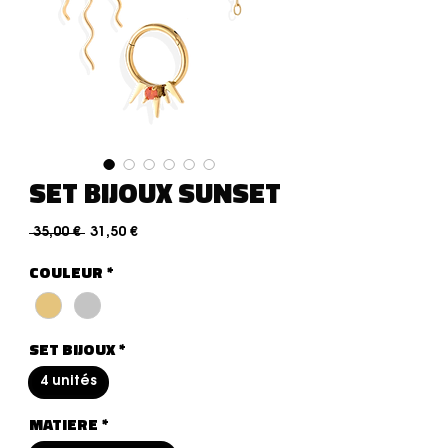
SET BIJOUX SUNSET
Prix original
Prix promotionnel
 35,00 € 
31,50 €
COULEUR
*
SET BIJOUX
*
4 unités
MATIERE
*