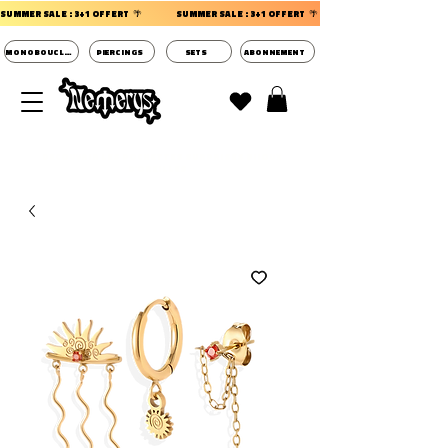
SUMMER SALE : 3+1 OFFERT  🌴                 
MONOBOUCLES
PIERCINGS
SETS
ABONNEMENT
DECOUVRIR LES POCHETTES SURPRISES BIJOUX
D'OREILLES ⭐